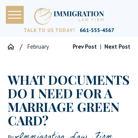
661-555-4567
TALK TO US TODAY!
February
Prev Post
|
Next Post
WHAT DOCUMENTS
DO I NEED FOR A
MARRIAGE GREEN
CARD?
Immigration Law Firm
By